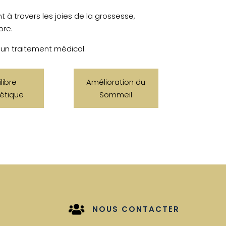
 à travers les joies de la grossesse,
bre.
 un traitement médical.
libre
Amélioration du
étique
Sommeil

NOUS CONTACTER