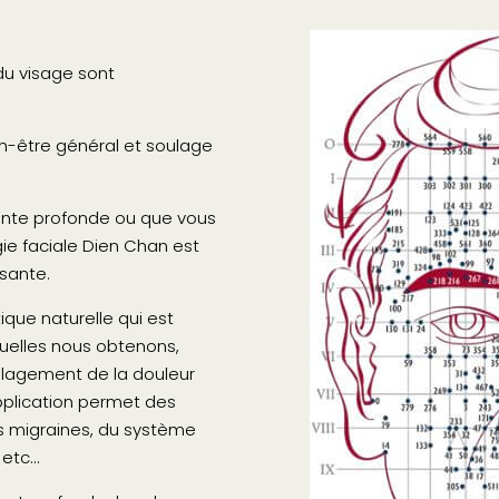
 du visage sont
en-être général et soulage
nte profonde ou que vous
gie faciale Dien Chan est
sante.
que naturelle qui est
uelles nous obtenons,
lagement de la douleur
pplication permet des
es migraines, du système
l etc…