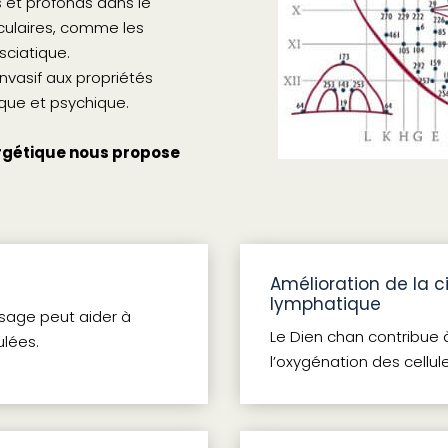
 et profonds dans le
iculaires, comme les
sciatique.
invasif aux propriétés
ique et psychique.
nergétique nous propose
Amélioration de la c
lymphatique
isage peut aider à
Le Dien chan contribue à
ulées.
l’oxygénation des cellul